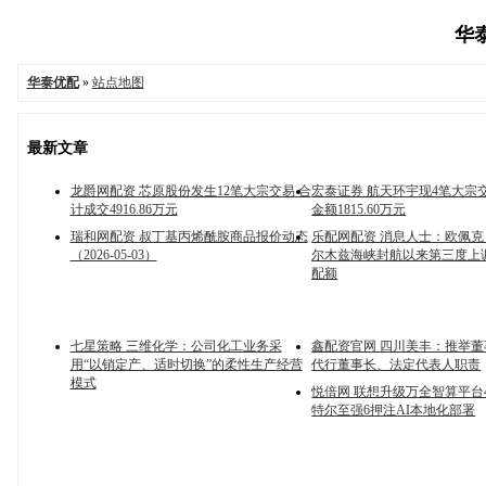
华泰
华泰优配
»
站点地图
最新文章
龙爵网配资 芯原股份发生12笔大宗交易 合
宏泰证券 航天环宇现4笔大宗
计成交4916.86万元
金额1815.60万元
瑞和网配资 叔丁基丙烯酰胺商品报价动态
乐配网配资 消息人士：欧佩克 
（2026-05-03）
尔木兹海峡封航以来第三度上
配额
七星策略 三维化学：公司化工业务采
鑫配资官网 四川美丰：推举
用“以销定产、适时切换”的柔性生产经营
代行董事长、法定代表人职责
模式
悦倍网 联想升级万全智算平台4
特尔至强6押注AI本地化部署