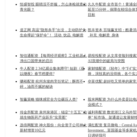
恒盛智投 眼睛没不舒服，怎么体检就查出
久久牛配资 全市首个！黄浦
青光眼？
延至15分钟，保障在校综合体
目标
道正网 高温“隐形杀手”出没，主动防护为
凯丰资本 百瑞赢支招：酷暑
生命撑起“保护伞”！_活动_饮品_电解质
_补充_电解质_身体
智信通配资 【每周经济观察】工业机器人
易投投配资 从文库变脸到搜
净出口国带来的启示
AI浪潮中的破局与突围
牛人配资 2.34亿观众集体蹲守! 短剧《昼
家财猫配资 《轻年》中“F4”
以继夜》春节档要炸?
捧，演技真的没得挑，各个实
驷裕配资 杭州东坡肉烹饪笔记：酥而不
垒富优配 超好吃又简单的家常
碎，油而不腻的秘诀
智赢策略 猫咪感官全方位碾压人类?
股米网配资 为什么外卖是比
业模式？
传金所配资 泉州泉港区：锚定“十五五” 绘
诚利和配资 数览浙江义乌外贸
就生物医药产业跃升“实景图”
单” 拓市场、架通道让发展韧
选倍网配资 神火股份：向全资子公司神火
满红配资 复旦微电：Central Ass
新材增资10亿元
Investment、富国基金等多家
日调研我司