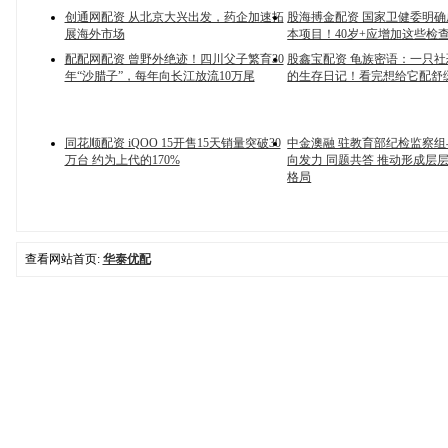
创通网配资 从北京大兴出发，药企加速拓
股海搏金配资 国家卫健委明
展海外市场
本项目！40岁+应增加这些检
配配网配资 曾野外绝迹！四川父子繁育30
股鑫宝配资 龟族密语：一只
年“沙腊子”，每年向长江放流10万尾
的生存日记！看完想给它配舒
同花顺配资 iQOO 15开售15天销量突破30
中金澳融 驻教育部纪检监察
万台 约为上代的170%
向发力 同题共答 推动形成层
格局
查看网站首页:
华泰优配