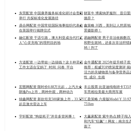
东莞配资 中国康养服务标准化研讨会贵阳
财富牛 博索纳罗服刑 昔日
举行 共探标准化发展路径
抛弃？
鼎合网配资 中国常驻国际海事组织代表处
鑫策略 川西，美到让人想原
在英国举行揭牌仪式
景摄影师！
融亿配资 于适引路，澳大利亚成当代打工
易融网配资 男子非法收购数
人“心灵充电”的理想目的地
和野生斑鸠，还多次非法狩猎
鸠！判了
方道配资 一边带娃一边搞钱？这 8 种灵活
金牛通配资 2025年提升精子
工作太适合宝妈了_时间_问卷_平台
推荐：权威TOP榜深度测评 
活力的关键物质与备孕营养品
性_成分_生殖
宏图网配资 限时价8.88万元起，上汽大众
丰云股票 比亚迪纯电轿卡T35
朗逸Pro上市，两种外观，两种动力
车亮相拉美最大商用车展
锦鑫网配资 新款坦克500家族上市，33.5万
汇盈策略 六座版Model Y 33.
751km
起且激光雷达上车
宇轩配资 “狗捉耗子”并非多管闲事！
大赢家配资 紫牛热点∣獐子闯
和汽车“狂飙”！网友：南京生
面了