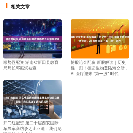
相关文章
顺势盈配资 湖南省新田县教育
博股论金配资 新股解读｜历史
局局长邓振斌被查
性一刻！德适生物登陆港交所，
AI 医疗迎来 “第一股” 时代
开门红配资 第二十届西安国际
车展车商访谈之比亚迪：我们见