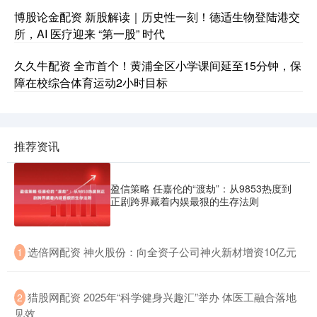
博股论金配资 新股解读｜历史性一刻！德适生物登陆港交
所，AI 医疗迎来 “第一股” 时代
久久牛配资 全市首个！黄浦全区小学课间延至15分钟，保
障在校综合体育运动2小时目标
推荐资讯
盈信策略 任嘉伦的“渡劫”：从9853热度到
正剧跨界藏着内娱最狠的生存法则
​选倍网配资 神火股份：向全资子公司神火新材增资10亿元
1
​猎股网配资 2025年“科学健身兴趣汇”举办 体医工融合落地
2
见效