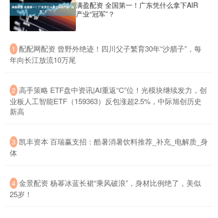
满盈配资 全国第一！广东凭什么拿下AIR
产业“冠军”？
​配配网配资 曾野外绝迹！四川父子繁育30年“沙腊子”，每
1
年向长江放流10万尾
​高手策略 ETF盘中资讯|AI重返“C”位！光模块继续发力，创
2
业板人工智能ETF（159363）反包涨超2.5%，中际旭创历史
新高
​凯丰资本 百瑞赢支招：酷暑消暑饮料推荐_补充_电解质_身
3
体
​金景配资 杨幂冰蓝长裙“乘风破浪”，身材比例绝了，美似
4
25岁！