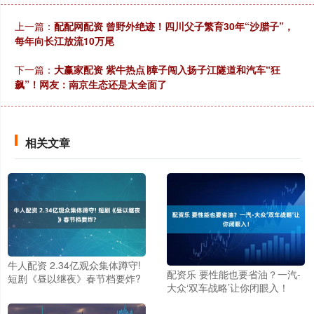
上一篇：
配配网配资 曾野外绝迹！四川父子繁育30年“沙腊子”，
每年向长江放流10万尾
下一篇：
大赢家配资 紫牛热点∣獐子闯入扬子江隧道和汽车“狂
飙”！网友：南京生态还是太全面了
相关文章
牛人配资 2.34亿观众集体蹲守!
配资乐 要性能也要省油？一汽-
短剧《昼以继夜》春节档要炸?
大众‘双车战略’让你闭眼入！