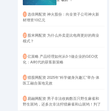
​选倍网配资 神火股份：向全资子公司神火新
1
材增资10亿元
​股米网配资 为什么外卖是比电商更好的商业
2
模式？
​亿策略 产品经理如何从0-1做企业的GEO优
3
化：AI时代的获客新策略
​猎股网配资 2025年“科学健身兴趣汇”举办 体
4
医工融合落地见效
​易融网配资 男子非法收购数百只野生麻雀和
5
野生斑鸠，还多次非法狩猎麻雀和山斑鸠！判了