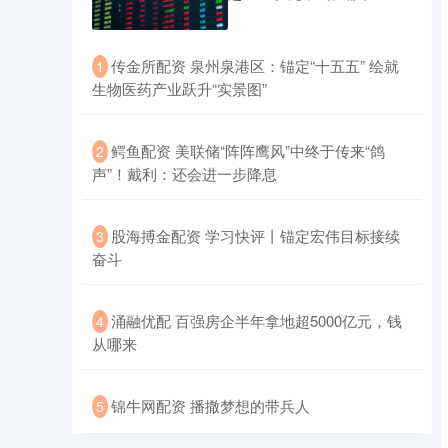
​传金所配资 泉州泉港区：锚定“十五五” 绘就
1
生物医药产业跃升“实景图”
​鳄鱼配资 美联储“阵阵鹰风”中终于传来“鸽
2
声”！戴利：还会进一步降息
​股海搏金配资 学习快评丨锚定宏伟目标接续
3
奋斗
​涌融优配 百强房企半年拿地超5000亿元，钱
4
从哪来
​锦牛网配资 播撒梦想的带兵人
5