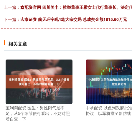
上一篇：
鑫配资官网 四川美丰：推举董事王霜女士代行董事长、法定
下一篇：
宏泰证券 航天环宇现4笔大宗交易 总成交金额1815.60万元
相关文章
宝利阁配资 医生：男性阳气足不
中承配资 以色列政府批
足，从5个细节便可看出，不妨对照
协议，以军将撤至新防线
着自查一下