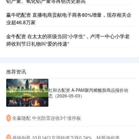
铝产量、氧化铝产量等再创历史新高
赢牛吧配资 直播电商贡献电子商务80%增量，现存相关企
业超46.8万家
金牛配资 在太太的班级当回“小学生”，卢湾一中心小学老
师收到节日礼物叫“爱的传递”
推荐资讯
红和古配资 A-PAM聚丙烯酰胺商品报价动
态（2026-05-03）
​全赢随配 中光防雷连收3个涨停板
1
​鼎瑞创盈 10月14日京源转债下跌0.74%，转股溢价率
2