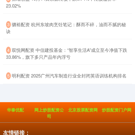
23.02%
​驷裕配资 杭州东坡肉烹饪笔记：酥而不碎，油而不腻的秘
3
诀
​双悦网配资 中信建投基金：“智享生活A”成立至今净值下跌
4
33.86%，旗下多只产品年内浮亏
​明利配资 2025广州汽车制造行业全封闭英语训练机构排名
5
华泰优配
网上炒股配资公
北京股票配资网
炒股配资门户网
司
友情链接：