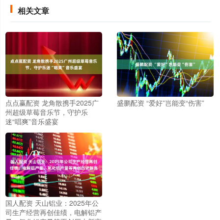
相关文章
点点赢配资 龙角散携手2025广
盛鹏配资 “爱好”岂能变“伤害”
州超级草莓音乐节，守护乐
迷“唱爽”音乐盛宴
国人配资 天山铝业：2025年公
司生产经营再创佳绩，电解铝产