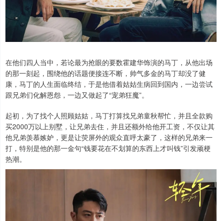
在他们四人当中，若论最为抢眼的要数霍建华饰演的马丁，从他出场
的那一刻起，围绕他的话题便接连不断，帅气多金的马丁却没了健
康，马丁的人生面临终结，于是他借着姑姑生病回到国内，一边尝试
跟兄弟们化解恩怨，一边又做起了“宠弟狂魔”。
起初，为了找个人照顾姑姑，马丁打算找兄弟童秋帮忙，并且全款购
买2000万以上别墅，让兄弟去住，并且还额外给他开工资，不仅让其
他兄弟羡慕嫉妒，更是让荧屏外的观众直呼太豪了，这样的兄弟来一
打，特别是他的那一金句“钱要花在不划算的东西上才叫钱”引发顽梗
热潮。