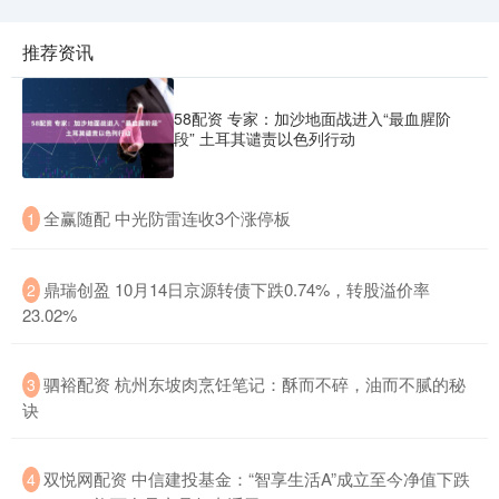
推荐资讯
58配资 专家：加沙地面战进入“最血腥阶
段” 土耳其谴责以色列行动
​全赢随配 中光防雷连收3个涨停板
1
​鼎瑞创盈 10月14日京源转债下跌0.74%，转股溢价率
2
23.02%
​驷裕配资 杭州东坡肉烹饪笔记：酥而不碎，油而不腻的秘
3
诀
​双悦网配资 中信建投基金：“智享生活A”成立至今净值下跌
4