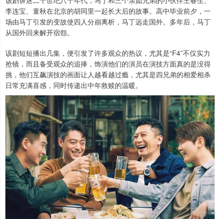
该剧讲述二十世纪八十年代，马丁和三个亲如兄弟的小伙伴王春生、
李连宝、童秋在北京的胡同里一起长大后的故事。高中毕业前夕，一
场由马丁引发的变故使四人分崩离析，马丁远走国外。多年后，马丁
从国外回来解开宿怨。
该剧短短播出几集，便引发了许多观众的热议，尤其是“F4”不仅实力
抢镜，而且备受观众的追捧，饰演他们的演员在演技方面真的是没得
挑，他们互飙演技的画面让人越看越过瘾，尤其是四兄弟的相爱相杀
日常充满喜感，同时传递出中年救赎的温暖。