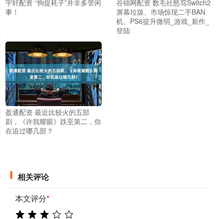
宇轩配资 “狗捉耗子”并非多管闲
谷锦网配资 数毛社怒骂Switch2
事！
屏幕垃圾、市场惊现二手BAN
机、PS6提升微弱_游戏_新作_
登陆
盈通配资 最近比较火的五部
剧，《许我耀眼》跌至第二，你
在追过哪几部？
相关评论
本文评分
*