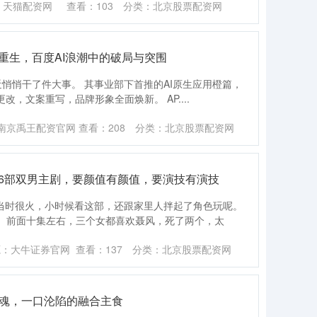
：天猫配资网
查看：
103
分类：
北京股票配资网
重生，百度AI浪潮中的破局与突围
近悄悄干了件大事。 其事业部下首推的AI原生应用橙篇，
改，文案重写，品牌形象全面焕新。 AP....
南京禹王配资官网
查看：
208
分类：
北京股票配资网
的6部双男主剧，要颜值有颜值，要演技有演技
在当时很火，小时候看这部，还跟家里人拌起了角色玩呢。
。前面十集左右，三个女都喜欢聂风，死了两个，太
源：大牛证券官网
查看：
137
分类：
北京股票配资网
庆辣魂，一口沦陷的融合主食