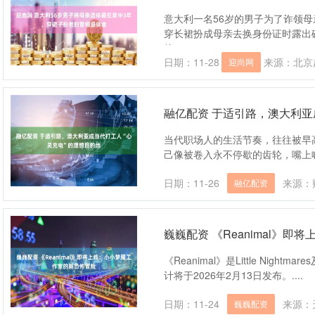
意大利一名56岁的男子为了诈领
穿长裙扮成母亲去换身份证时露出
他....
日期：11-28
来源：北京
迎尚网
融亿配资 于适引路，澳大利亚
当代职场人的生活节奏，往往被早
己像被卷入永不停歇的齿轮，嘴上喊着
日期：11-26
来源：
融亿配资
巍巍配资 《Reanimal》
《Reanimal》是Little Nightm
计将于2026年2月13日发布。....
日期：11-24
来源：
巍巍配资