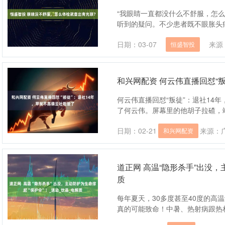
“我眼睛一直都没什么不舒服，怎
听到的疑问。不少患者既不眼胀头痛
日期：03-07
来源
恒盛智投
和兴网配资 何云伟直播回怼“
何云伟直播回怼“叛徒”：退社14
了何云伟。屏幕里的他胡子拉碴，端
日期：02-21
来源：
和兴网配资
道正网 高温“隐形杀手”出没，
质
每年夏天，30多度甚至40度的高
真的可能致命！中暑、热射病跟热相关