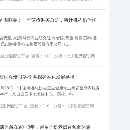
增下的海菲曼：一年两换财务总监，审计机构陷信任
元重 来源|时代商业研究院 作者|彭元重 编辑|郑琳 北
，昆山海菲曼科技集团股份有限公司（....
在线炒股配资平台
查看：
143
分类：
北京股票配资网
研讨会贵阳举行 共探标准化发展路径
)11月28日，“中国标准化协会卫生健康专业委员会康养服务
举行，来自全国多地疾控中心、高校、科....
旺财网配资平台
查看：
216
分类：
北京股票配资网
亲遗体藏在家中3年，穿裙子扮老妇冒领退休金