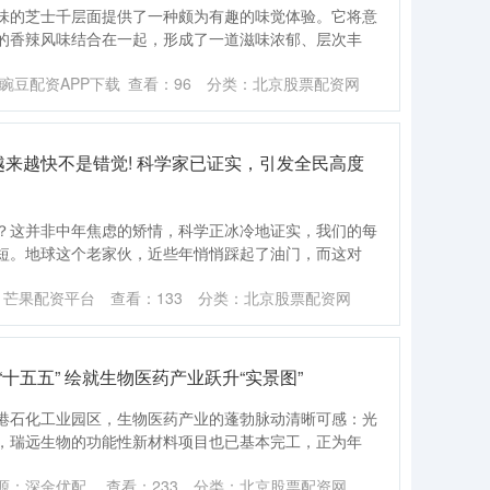
味的芝士千层面提供了一种颇为有趣的味觉体验。它将意
的香辣风味结合在一起，形成了一道滋味浓郁、层次丰
豌豆配资APP下载
查看：
96
分类：
北京股票配资网
间越来越快不是错觉! 科学家已证实，引发全民高度
？这并非中年焦虑的矫情，科学正冰冷地证实，我们的每
短。地球这个老家伙，近些年悄悄踩起了油门，而这对
：芒果配资平台
查看：
133
分类：
北京股票配资网
十五五” 绘就生物医药产业跃升“实景图”
港石化工业园区，生物医药产业的蓬勃脉动清晰可感：光
，瑞远生物的功能性新材料项目也已基本完工，正为年
源：深金优配
查看：
233
分类：
北京股票配资网