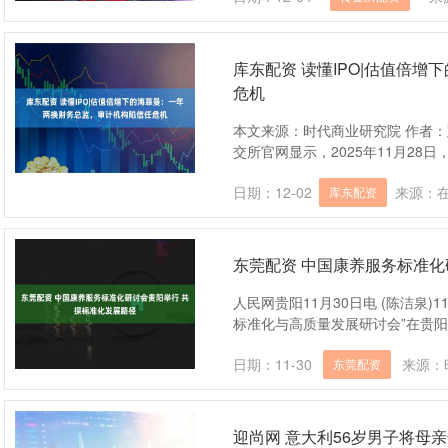
库东配资 读懂IPO|估值倍
危机
本文来源：时代商业研究院 作者：彭
交所官网显示，2025年11月28日
日期：12-02
来源：
库东配资
东莞配资 中国康养服务标准化
人民网贵阳11月30日电 (陈洁泉
标准化与高质量发展研讨会”在贵阳
日期：11-30
来源：
东莞配资
迎尚网 意大利56岁男子将母