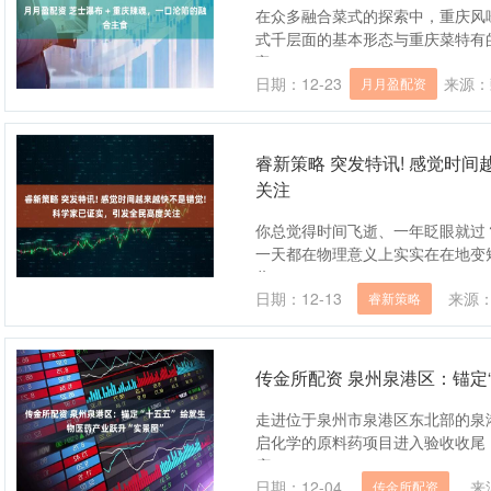
在众多融合菜式的探索中，重庆风
式千层面的基本形态与重庆菜特有
富....
日期：12-23
来源：
月月盈配资
睿新策略 突发特讯! 感觉时
关注
你总觉得时间飞逝、一年眨眼就过
一天都在物理意义上实实在在地变
你....
日期：12-13
来源
睿新策略
传金所配资 泉州泉港区：锚定“
走进位于泉州市泉港区东北部的泉
启化学的原料药项目进入验收收尾
底....
日期：12-04
来
传金所配资