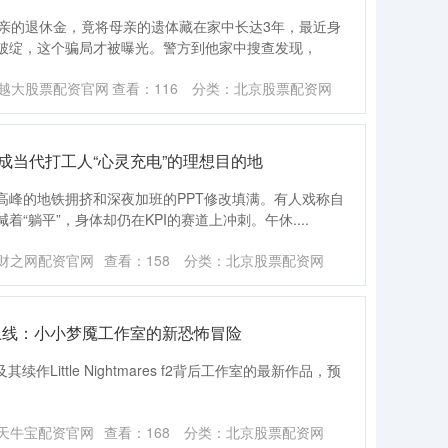
母亲的退休金，竟将母亲的遗体藏在家中长达3年，最近身
破绽，这个骗局才被曝光。警方到他家中搜查发现，
越大股票配资官网
查看：
116
分类：
北京股票配资网
成当代打工人“心灵充电”的理想目的地
高峰的地铁拥挤和深夜加班的PPT修改填满。有人戏称自
“躺平”，身体却仍在KPI的赛道上冲刺。午休....
财之网配资官网
查看：
158
分类：
北京股票配资网
即将上线：小小梦魇工作室的新恐怖冒险
ares及其续作Little Nightmares f2背后工作室的最新作品，预
天牛宝配资官网
查看：
168
分类：
北京股票配资网