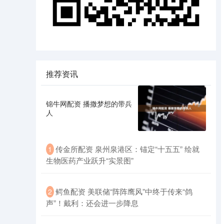
推荐资讯
锦牛网配资 播撒梦想的带兵
人
传金所配资 泉州泉港区：锚定“十五五” 绘就
1
生物医药产业跃升“实景图”
鳄鱼配资 美联储“阵阵鹰风”中终于传来“鸽
2
声”！戴利：还会进一步降息