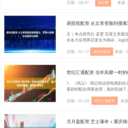
日期：02-07
来源
道正网
易投投配资 从文库变脸到搜索
文｜奇点研究社 孟雯 百度文库最
在各大应用商店更名为捣谷，logo更
日期：01-17
来源：
易投投配资
世纪汇通配资 当年风靡一时
1、《风云》 我记得这部电视剧
看剧时配合弹幕使用，真的笑抽了
惨....
日期：01-03
来
世纪汇通配资
月月盈配资 芝士瀑布 + 重