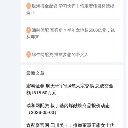
股海搏金配资 学习快评丨锚定宏伟目标接续
3
奋斗
涌融优配 百强房企半年拿地超5000亿元，钱
4
从哪来
锦牛网配资 播撒梦想的带兵人
5
最新文章
宏泰证券 航天环宇现4笔大宗交易 总成交金
额1815.60万元
瑞和网配资 叔丁基丙烯酰胺商品报价动态
（2026-05-03）
鑫配资官网 四川美丰：推举董事王霜女士代