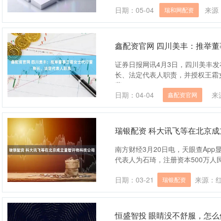
日期：05-04
来源
瑞和网配资
鑫配资官网 四川美丰：推举
证券日报网讯4月3日，四川美丰
长、法定代表人职责，并授权王霜
董....
日期：04-04
来
鑫配资官网
瑞银配资 科大讯飞等在北京
南方财经3月20日电，天眼查Ap
代表人为石琦，注册资本500万人民
日期：03-21
来源：
瑞银配资
恒盛智投 眼睛没不舒服，怎