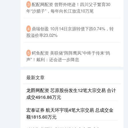
配配网配资 曾野外绝迹！四川父子繁育30
3
年“沙腊子”，每年向长江放流10万尾
鼎瑞创盈 10月14日京源转债下跌0.74%，转
4
股溢价率23.02%
鳄鱼配资 美联储“阵阵鹰风”中终于传来“鸽
5
声”！戴利：还会进一步降息
最新文章
龙爵网配资 芯原股份发生12笔大宗交易 合计
成交4916.86万元
宏泰证券 航天环宇现4笔大宗交易 总成交金
额1815.60万元