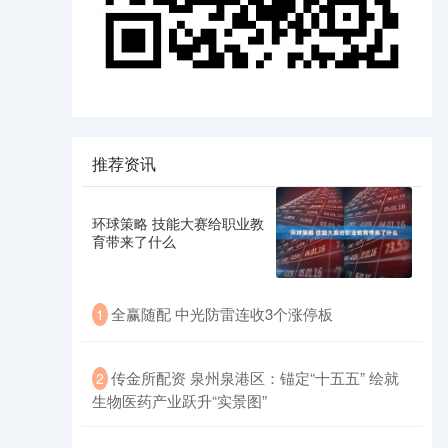
推荐资讯
环球策略 技能大赛给职业教
育带来了什么
全赢随配 中光防雷连收3个涨停板
1
传金所配资 泉州泉港区：锚定“十五五” 绘就
2
生物医药产业跃升“实景图”