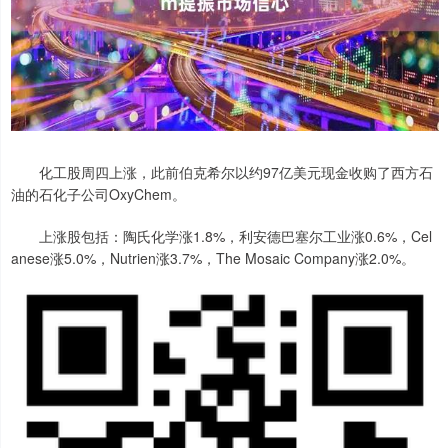
化工股周四上涨，此前伯克希尔以约97亿美元现金收购了西方石
油的石化子公司OxyChem。
上涨股包括：陶氏化学涨1.8%，利安德巴塞尔工业涨0.6%，Cel
anese涨5.0%，Nutrien涨3.7%，The Mosaic Company涨2.0%。