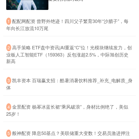
​配配网配资 曾野外绝迹！四川父子繁育30年“沙腊子”，每
1
年向长江放流10万尾
​高手策略 ETF盘中资讯|AI重返“C”位！光模块继续发力，创
2
业板人工智能ETF（159363）反包涨超2.5%，中际旭创历史
新高
​凯丰资本 百瑞赢支招：酷暑消暑饮料推荐_补充_电解质_身
3
体
​金景配资 杨幂冰蓝长裙“乘风破浪”，身材比例绝了，美似
4
25岁！
​般神配资 降息50基点？美联储重大变数！交易员激进押注
5