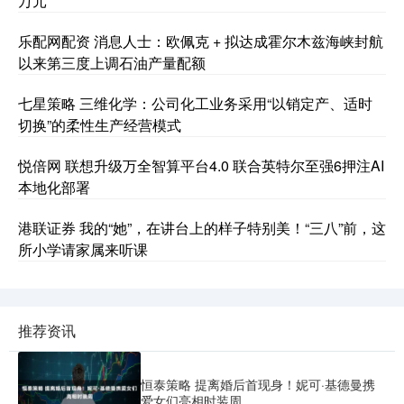
万元
乐配网配资 消息人士：欧佩克 + 拟达成霍尔木兹海峡封航
以来第三度上调石油产量配额
七星策略 三维化学：公司化工业务采用“以销定产、适时
切换”的柔性生产经营模式
悦倍网 联想升级万全智算平台4.0 联合英特尔至强6押注AI
本地化部署
港联证券 我的“她”，在讲台上的样子特别美！“三八”前，这
所小学请家属来听课
推荐资讯
恒泰策略 提离婚后首现身！妮可·基德曼携
爱女们亮相时装周