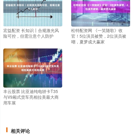
宏益配资 长知识丨合规激光风
松特配资网 《一笑随歌》收
险可控，但需注意个人防护
官！5位演员被赞，2位演员被
嘲，夏梦成大赢家
丰云股票 比亚迪纯电轿卡T35
与V9厢式货车亮相拉美最大商
用车展
相关评论