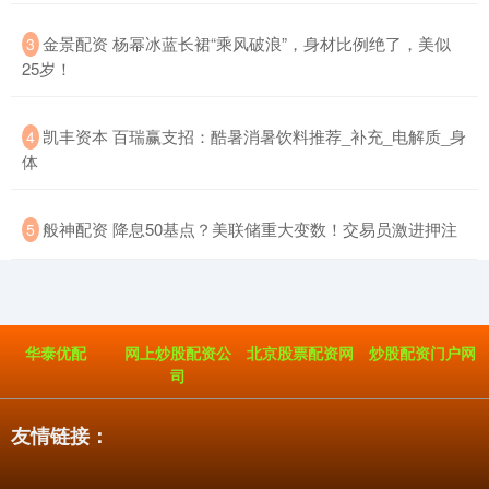
​金景配资 杨幂冰蓝长裙“乘风破浪”，身材比例绝了，美似
3
25岁！
​凯丰资本 百瑞赢支招：酷暑消暑饮料推荐_补充_电解质_身
4
体
​般神配资 降息50基点？美联储重大变数！交易员激进押注
5
华泰优配
网上炒股配资公
北京股票配资网
炒股配资门户网
司
友情链接：