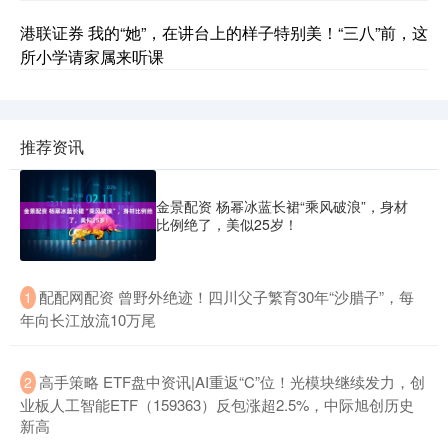
港联证券 我的“她”，在讲台上的样子特别美！“三八”前，这
所小学请家属来听课
推荐资讯
金景配资 杨幂冰蓝长裙“乘风破浪”，身材
比例绝了，美似25岁！
​配配网配资 曾野外绝迹！四川父子繁育30年“沙腊子”，每
1
年向长江放流10万尾
​高手策略 ETF盘中资讯|AI重返“C”位！光模块继续发力，创
2
业板人工智能ETF（159363）反包涨超2.5%，中际旭创历史
新高