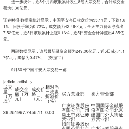
进一步统计，近3个月内该股累计发生8笔大宗交易，合计成交金
额为3.30亿元。
证券时报·数据宝统计显示，中国平安今日收盘价为55.11元，下跌1.6
1%，日换手率为0.72%，成交额为42.48亿元，全天主力资金净流出
7.52亿元，近5日该股累计上涨0.16%，近5日资金合计净流出4.85亿
元。
两融数据显示，该股最新融资余额为249.00亿元，近5日减少1.1
7亿元，降幅为0.47%。（数据宝）
9月30日中国平安大宗交易一览
]article_adlist-->
成交
相对当
成交金
成交价
量
日收盘
额（万
格
买方营业部
卖方营业部
（万
折溢价
元）
（元）
股）
（%）
广发证券股份
中国国际金融股
有限公司广州
份有限公司北京
36.25
1997.74
55.11
0.00
康王中路证券
建国门外大街证
营业部
券营业部
招商证券股份
有限公司北京
广发证券股份有