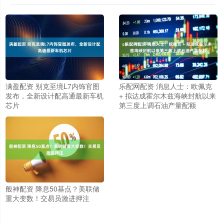
满盈配资 别克至境L7内饰官图
乐配网配资 消息人士：欧佩克
发布，全新设计配高通最新车机
+ 拟达成霍尔木兹海峡封航以来
芯片
第三度上调石油产量配额
般神配资 降息50基点？美联储
重大变数！交易员激进押注