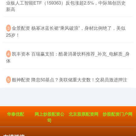
业板人工智能ETF（159363）反包涨超2.5%，中际旭创历史
新高
​金景配资 杨幂冰蓝长裙“乘风破浪”，身材比例绝了，美似
3
25岁！
​凯丰资本 百瑞赢支招：酷暑消暑饮料推荐_补充_电解质_身
4
体
​般神配资 降息50基点？美联储重大变数！交易员激进押注
5
华泰优配
网上炒股配资公
北京股票配资网
炒股配资门户网
司