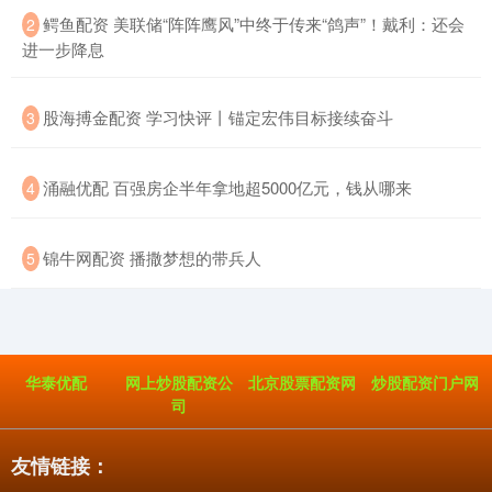
​鳄鱼配资 美联储“阵阵鹰风”中终于传来“鸽声”！戴利：还会
2
进一步降息
​股海搏金配资 学习快评丨锚定宏伟目标接续奋斗
3
​涌融优配 百强房企半年拿地超5000亿元，钱从哪来
4
​锦牛网配资 播撒梦想的带兵人
5
华泰优配
网上炒股配资公
北京股票配资网
炒股配资门户网
司
友情链接：