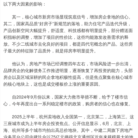
以下两大因素的影响：
其一，核心城市新房市场显现筑底信号，增加房企拿地的信心。
其二，国家高品质“好房子”新规范的落地，助力住宅产品迭代升级，
产品创新空间大幅提升，舒适度、科技感都有明显提升，部分赠送面
积指标的调整，增加了项目的性价比，这些均能激发改善需求的释
放。不少二线城市去化良好的项目，都是四代宅概念的产品。这些房
子最大的特征除了品质外，就是得房率明显提升。
他认为，房地产市场已经调整四年左右，市场风险进一步出清，
品牌房企的化解债务工作推进明显，逐渐恢复了再投资的能力，头部
房企以及区域深耕的民企拿地积极性提高，但是焦点聚集在核心城市
的核心地块上，这也是成交楼板价上涨的重要原因。
自2024年9月份以来，国家大力救市举措不断，给予了楼市信
心，今年再度出台一系列稳定楼市的政策，购房者的信心也在修复。
2025上半年，杭州卖地收入全国第一，北京第二，上海第三。这
三座城市成为上半年房企投资焦点。公开信息显示，6月，北京、上
海、杭州等多个城市均拍出高总价地块。其中，中建二局旗下房地产
业务平台公司中建玖合以75亿元摘得北京通州区近年来规模最大的地