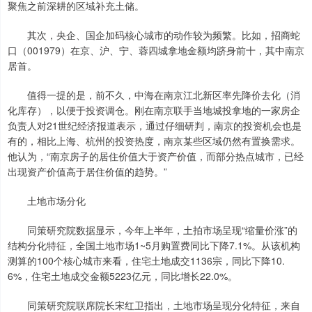
聚焦之前深耕的区域补充土储。
其次，央企、国企加码核心城市的动作较为频繁。比如，招商蛇
口（001979）在京、沪、宁、蓉四城拿地金额均跻身前十，其中南京
居首。
值得一提的是，前不久，中海在南京江北新区率先降价去化（消
化库存），以便于投资调仓。刚在南京联手当地城投拿地的一家房企
负责人对21世纪经济报道表示，通过仔细研判，南京的投资机会也是
有的，相比上海、杭州的投资热度，南京某些区域仍然有置换需求。
他认为，“南京房子的居住价值大于资产价值，而部分热点城市，已经
出现资产价值高于居住价值的趋势。”
土地市场分化
同策研究院数据显示，今年上半年，土拍市场呈现“缩量价涨”的
结构分化特征，全国土地市场1~5月购置费同比下降7.1%。从该机构
测算的100个核心城市来看，住宅土地成交1136宗，同比下降10.
6%，住宅土地成交金额5223亿元，同比增长22.0%。
同策研究院联席院长宋红卫指出，土地市场呈现分化特征，来自