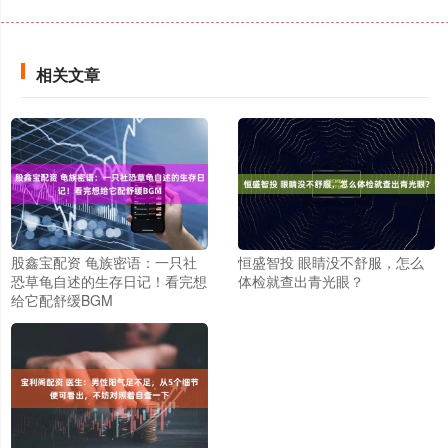
相关文章
股鑫宝配资 龟族密语：一只社
恒盛智投 眼睛没不舒服，怎么
恐草龟自述的生存日记！看完想
体检就查出青光眼？
给它配舒缓BGM