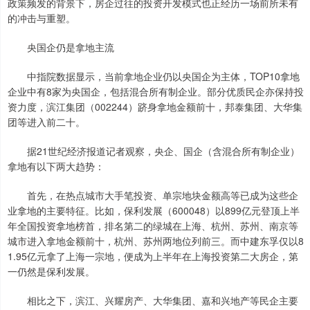
政策频发的背景下，房企过往的投资开发模式也正经历一场前所未有
的冲击与重塑。
央国企仍是拿地主流
中指院数据显示，当前拿地企业仍以央国企为主体，TOP10拿地
企业中有8家为央国企，包括混合所有制企业。部分优质民企亦保持投
资力度，滨江集团（002244）跻身拿地金额前十，邦泰集团、大华集
团等进入前二十。
据21世纪经济报道记者观察，央企、国企（含混合所有制企业）
拿地有以下两大趋势：
首先，在热点城市大手笔投资、单宗地块金额高等已成为这些企
业拿地的主要特征。比如，保利发展（600048）以899亿元登顶上半
年全国投资拿地榜首，排名第二的绿城在上海、杭州、苏州、南京等
城市进入拿地金额前十，杭州、苏州两地位列前三。而中建东孚仅以8
1.95亿元拿了上海一宗地，便成为上半年在上海投资第二大房企，第
一仍然是保利发展。
相比之下，滨江、兴耀房产、大华集团、嘉和兴地产等民企主要