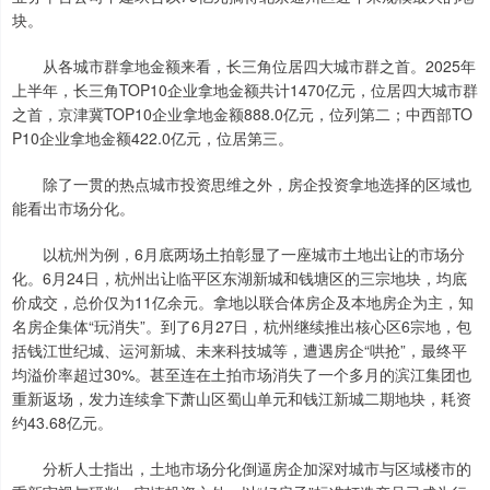
块。
从各城市群拿地金额来看，长三角位居四大城市群之首。2025年
上半年，长三角TOP10企业拿地金额共计1470亿元，位居四大城市群
之首，京津冀TOP10企业拿地金额888.0亿元，位列第二；中西部TO
P10企业拿地金额422.0亿元，位居第三。
除了一贯的热点城市投资思维之外，房企投资拿地选择的区域也
能看出市场分化。
以杭州为例，6月底两场土拍彰显了一座城市土地出让的市场分
化。6月24日，杭州出让临平区东湖新城和钱塘区的三宗地块，均底
价成交，总价仅为11亿余元。拿地以联合体房企及本地房企为主，知
名房企集体“玩消失”。到了6月27日，杭州继续推出核心区6宗地，包
括钱江世纪城、运河新城、未来科技城等，遭遇房企“哄抢”，最终平
均溢价率超过30%。甚至连在土拍市场消失了一个多月的滨江集团也
重新返场，发力连续拿下萧山区蜀山单元和钱江新城二期地块，耗资
约43.68亿元。
分析人士指出，土地市场分化倒逼房企加深对城市与区域楼市的