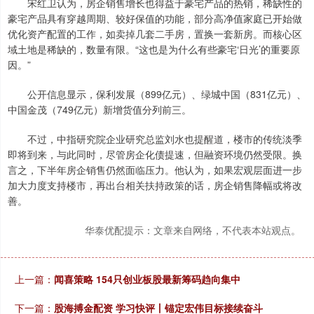
宋红卫认为，房企销售增长也得益于豪宅产品的热销，稀缺性的
豪宅产品具有穿越周期、较好保值的功能，部分高净值家庭已开始做
优化资产配置的工作，如卖掉几套二手房，置换一套新房。而核心区
域土地是稀缺的，数量有限。“这也是为什么有些豪宅‘日光’的重要原
因。”
公开信息显示，保利发展（899亿元）、绿城中国（831亿元）、
中国金茂（749亿元）新增货值分列前三。
不过，中指研究院企业研究总监刘水也提醒道，楼市的传统淡季
即将到来，与此同时，尽管房企化债提速，但融资环境仍然受限。换
言之，下半年房企销售仍然面临压力。他认为，如果宏观层面进一步
加大力度支持楼市，再出台相关扶持政策的话，房企销售降幅或将改
善。
华泰优配提示：文章来自网络，不代表本站观点。
上一篇：
闻喜策略 154只创业板股最新筹码趋向集中
下一篇：
股海搏金配资 学习快评丨锚定宏伟目标接续奋斗