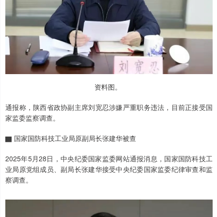
资料图。
通报称，陕西省政协副主席刘宽忍涉嫌严重职务违法，目前正接受国
家监委监察调查。
▇ 国家国防科技工业局原副局长张建华被查
2025年5月28日，中央纪委国家监委网站通报消息，国家国防科技工
业局原党组成员、副局长张建华接受中央纪委国家监委纪律审查和监
察调查。