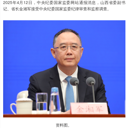
2025年4月12日，中央纪委国家监委网站通报消息，山西省委副书
记、省长金湘军接受中央纪委国家监委纪律审查和监察调查。
资料图。