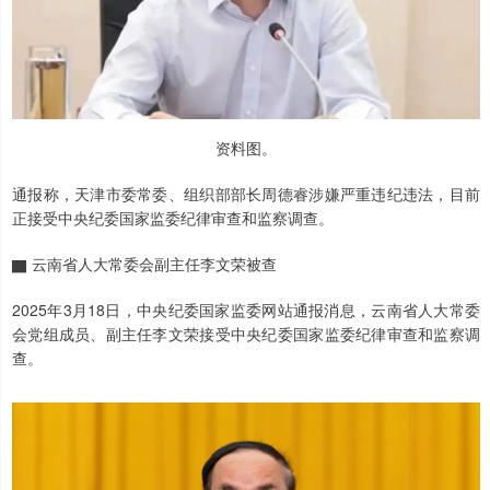
资料图。
通报称，天津市委常委、组织部部长周德睿涉嫌严重违纪违法，目前
正接受中央纪委国家监委纪律审查和监察调查。
▇ 云南省人大常委会副主任李文荣被查
2025年3月18日，中央纪委国家监委网站通报消息，云南省人大常委
会党组成员、副主任李文荣接受中央纪委国家监委纪律审查和监察调
查。