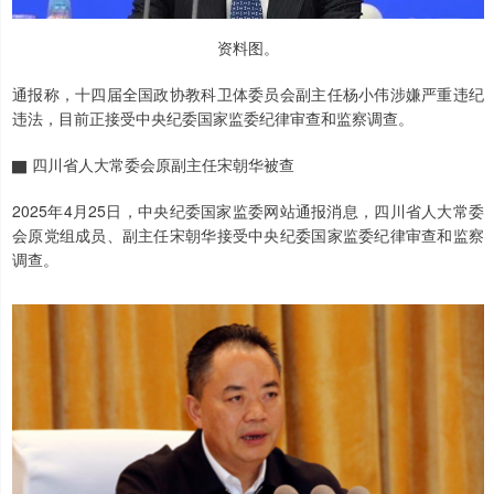
资料图。
通报称，十四届全国政协教科卫体委员会副主任杨小伟涉嫌严重违纪
违法，目前正接受中央纪委国家监委纪律审查和监察调查。
▇ 四川省人大常委会原副主任宋朝华被查
2025年4月25日，中央纪委国家监委网站通报消息，四川省人大常委
会原党组成员、副主任宋朝华接受中央纪委国家监委纪律审查和监察
调查。