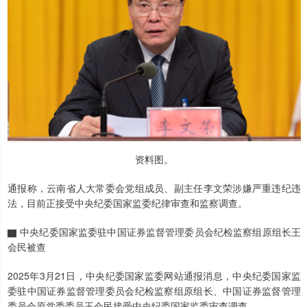
资料图。
通报称，云南省人大常委会党组成员、副主任李文荣涉嫌严重违纪违
法，目前正接受中央纪委国家监委纪律审查和监察调查。
▇ 中央纪委国家监委驻中国证券监督管理委员会纪检监察组原组长王
会民被查
2025年3月21日，中央纪委国家监委网站通报消息，中央纪委国家监
委驻中国证券监督管理委员会纪检监察组原组长、中国证券监督管理
委员会原党委委员王会民接受中央纪委国家监委审查调查。