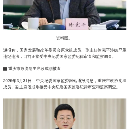
资料图。
通报称，国家发展和改革委员会原党组成员、副主任徐宪平涉嫌严重
违纪违法，目前正接受中央纪委国家监委纪律审查和监察调查。
▇ 重庆市政协副主席段成刚被查
2025年3月31日，中央纪委国家监委网站通报消息，重庆市政协党组
成员、副主席段成刚接受中央纪委国家监委纪律审查和监察调查。