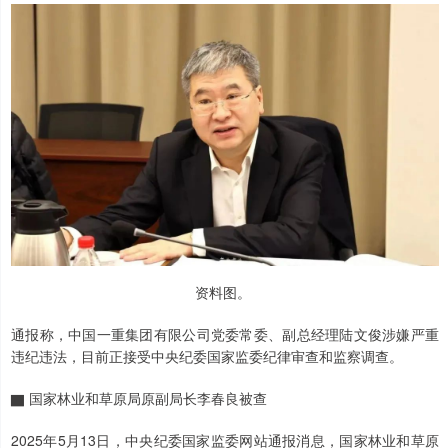
资料图。
通报称，中国一重集团有限公司党委常委、副总经理陆文俊涉嫌严重
违纪违法，目前正接受中央纪委国家监委纪律审查和监察调查。
▇ 国家林业和草原局原副局长李春良被查
2025年5月13日，中央纪委国家监委网站通报消息，国家林业和草原