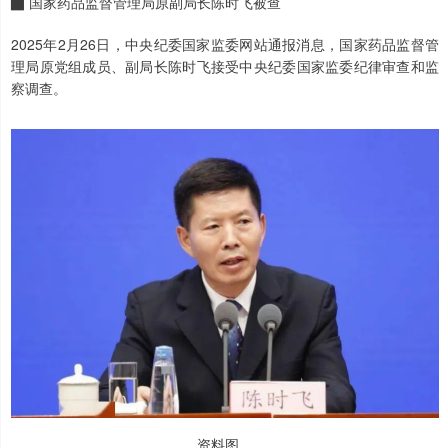
▇ 国家药品监督管理局原副局长陈时飞被查
2025年2月26日，中央纪委国家监委网站通报消息，国家药品监督管
理局原党组成员、副局长陈时飞接受中央纪委国家监委纪律审查和监
察调查。
资料图。