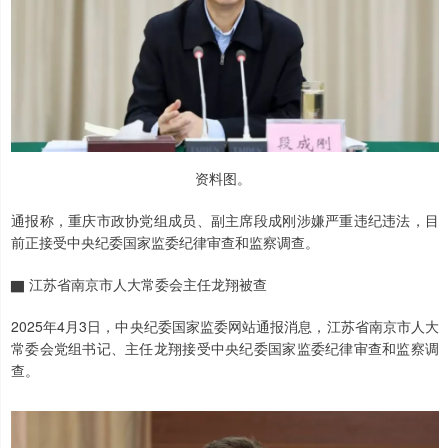
资料图。
通报称，重庆市政协党组成员、副主席段成刚涉嫌严重违纪违法，目
前正接受中央纪委国家监委纪律审查和监察调查。
▇ 江苏省南京市人大常委会主任龙翔被查
2025年4月3日，中央纪委国家监委网站通报消息，江苏省南京市人大
常委会党组书记、主任龙翔接受中央纪委国家监委纪律审查和监察调
查。