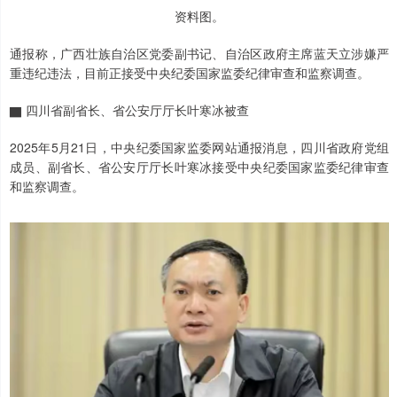
资料图。
通报称，广西壮族自治区党委副书记、自治区政府主席蓝天立涉嫌严
重违纪违法，目前正接受中央纪委国家监委纪律审查和监察调查。
▇ 四川省副省长、省公安厅厅长叶寒冰被查
2025年5月21日，中央纪委国家监委网站通报消息，四川省政府党组
成员、副省长、省公安厅厅长叶寒冰接受中央纪委国家监委纪律审查
和监察调查。