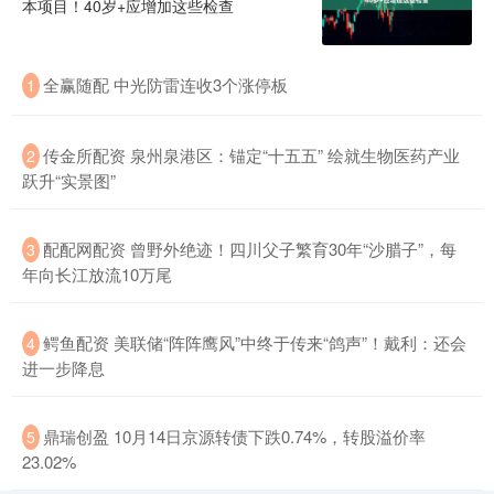
本项目！40岁+应增加这些检查
全赢随配 中光防雷连收3个涨停板
1
传金所配资 泉州泉港区：锚定“十五五” 绘就生物医药产业
2
跃升“实景图”
配配网配资 曾野外绝迹！四川父子繁育30年“沙腊子”，每
3
年向长江放流10万尾
鳄鱼配资 美联储“阵阵鹰风”中终于传来“鸽声”！戴利：还会
4
进一步降息
鼎瑞创盈 10月14日京源转债下跌0.74%，转股溢价率
5
23.02%