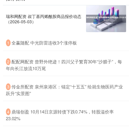
瑞和网配资 叔丁基丙烯酰胺商品报价动态
（2026-05-03）
全赢随配 中光防雷连收3个涨停板
1
配配网配资 曾野外绝迹！四川父子繁育30年“沙腊子”，每
2
年向长江放流10万尾
传金所配资 泉州泉港区：锚定“十五五” 绘就生物医药产业
3
跃升“实景图”
鼎瑞创盈 10月14日京源转债下跌0.74%，转股溢价率
4
23.02%