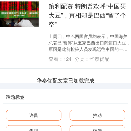
策利配资 特朗普欢呼“中国买
大豆”，真相却是巴西“留了个
空”
上周四，中巴两国官员均表示，中国海关
总署已“暂停”从五家巴西出口商进口大豆，
原因是此前检验人员发现运往中国的一批
货物中掺杂了经农药处理的小麦，此举“严
查看：
124
分类：
华泰优配
重违反”中....
华泰优配文章已加载完成
话题标签
许昌
推动
集团
转债