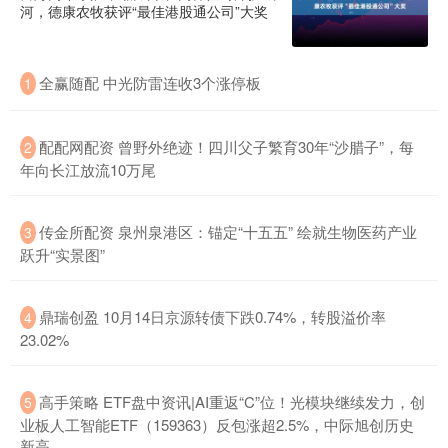
河，德康农牧获评“最佳港股通公司”大奖
全赢随配 中光防雷连收3个涨停板
1
配配网配资 曾野外绝迹！四川父子繁育30年“沙腊子”，每
2
年向长江放流10万尾
传金所配资 泉州泉港区：锚定“十五五” 绘就生物医药产业
3
跃升“实景图”
鼎瑞创盈 10月14日京源转债下跌0.74%，转股溢价率
4
23.02%
高手策略 ETF盘中资讯|AI重返“C”位！光模块继续发力，创
5
业板人工智能ETF（159363）反包涨超2.5%，中际旭创历史
新高